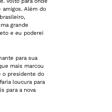
e. Volto para onde
e amigos. Além do
rasileiro,
 uma grande
eto e eu poderei
nante para sua
r que mais marcou
e o presidente do
faria loucura para
is para a nova