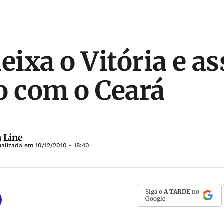
eixa o Vitória e a
o com o Ceará
 Line
ualizada em
10/12/2010 - 18:40
Siga o
A TARDE
no
Google