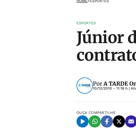
HOME
>
ESPORTES
ESPORTES
Júnior d
contrat
Por
A TARDE On
10/12/2010 - 11:18 h
| At
OUÇA
COMPARTILHE