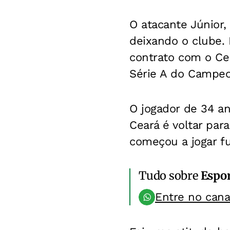
O atacante Júnior,
deixando o clube. N
contrato com o Ce
Série A do Campeo
O jogador de 34 an
Ceará é voltar par
começou a jogar fut
Tudo sobre
Espo
Entre no can