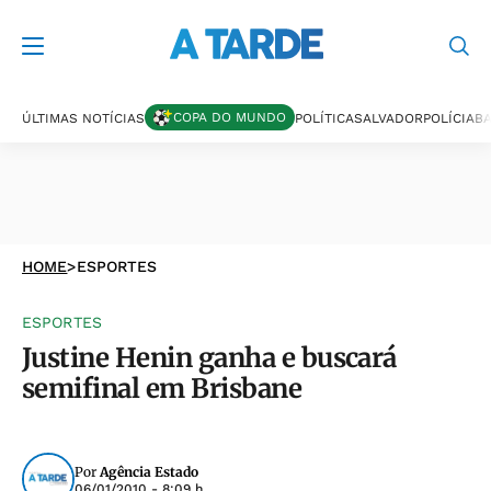
COPA DO MUNDO
ÚLTIMAS NOTÍCIAS
POLÍTICA
SALVADOR
POLÍCIA
BA
HOME
>
ESPORTES
ESPORTES
Justine Henin ganha e buscará
semifinal em Brisbane
Por
Agência Estado
06/01/2010 - 8:09 h