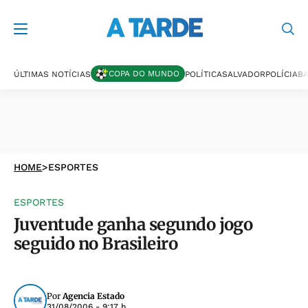
COPA DO MUNDO
ÚLTIMAS NOTÍCIAS
POLÍTICA
SALVADOR
POLÍCIA
BA
HOME
>
ESPORTES
ESPORTES
Juventude ganha segundo jogo
seguido no Brasileiro
Por
Agencia Estado
31/08/2006 - 9:17 h