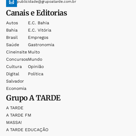
publicidade@grupoatarde.com.br
Canais e Editorias
Autos
E.c. Bahia
Bahia
E.c. Vitória
Brasil
Empregos
Saúde
Gastronomia
Cineinsite
Muito
Concursos
Mundo
Cultura
Opinião
Digital
Política
Salvador
Economia
Grupo
A TARDE
A TARDE
A TARDE FM
MASSA!
A TARDE EDUCAÇÃO