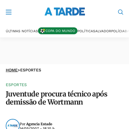
COPA DO MUNDO
ÚLTIMAS NOTÍCIAS
POLÍTICA
SALVADOR
POLÍCIA
BA
HOME
>
ESPORTES
ESPORTES
Juventude procura técnico após
demissão de Wortmann
Por
Agencia Estado
14/05/2007 - 18:10 h