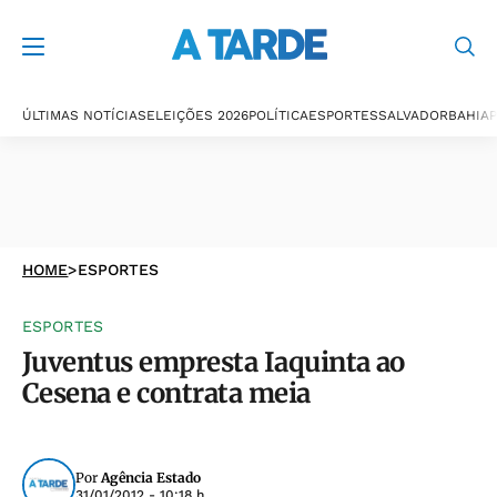
ÚLTIMAS NOTÍCIAS
ELEIÇÕES 2026
POLÍTICA
ESPORTES
SALVADOR
BAHIA
P
HOME
>
ESPORTES
ESPORTES
Juventus empresta Iaquinta ao
Cesena e contrata meia
Por
Agência Estado
31/01/2012 - 10:18 h