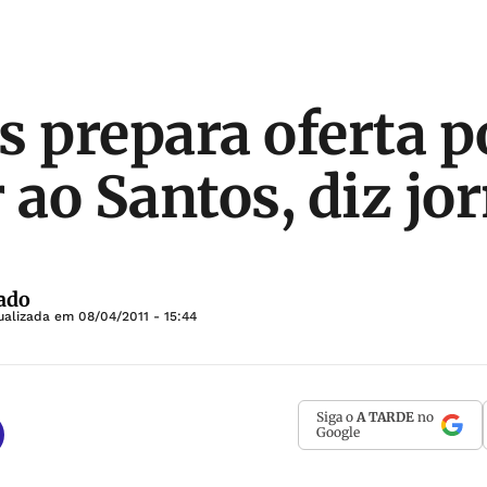
s prepara oferta p
ao Santos, diz jor
ado
ualizada em
08/04/2011 - 15:44
Siga o
A TARDE
no
Google