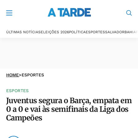
ÚLTIMAS NOTÍCIAS
ELEIÇÕES 2026
POLÍTICA
ESPORTES
SALVADOR
BAHIA
P
HOME
>
ESPORTES
ESPORTES
Juventus segura o Barça, empata em
0 a 0 e vai às semifinais da Liga dos
Campeões