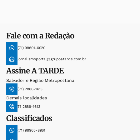
Fale com a Redação
(71) 99601-0020
jornalismoportal@grupoatarde.com.br
Assine
A TARDE
Salvador e Região Metropolitana
(71) 2886-1613
Demais localidades
71 2886-1613
Classificados
(71) 99965-8961