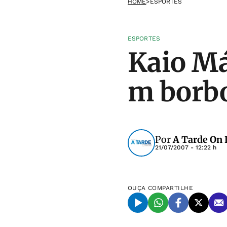
HOME
>
ESPORTES
ESPORTES
Kaio Má
m borbo
Por
A Tarde On 
21/07/2007 - 12:22 h
OUÇA
COMPARTILHE