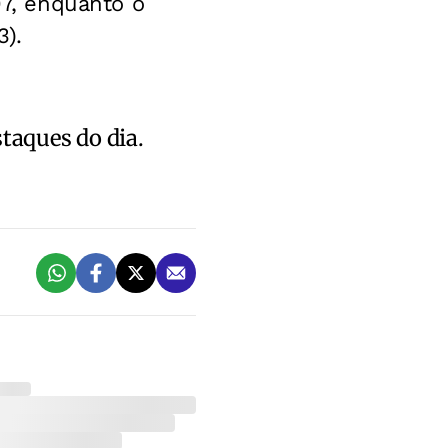
7, enquanto o
3).
staques do dia.