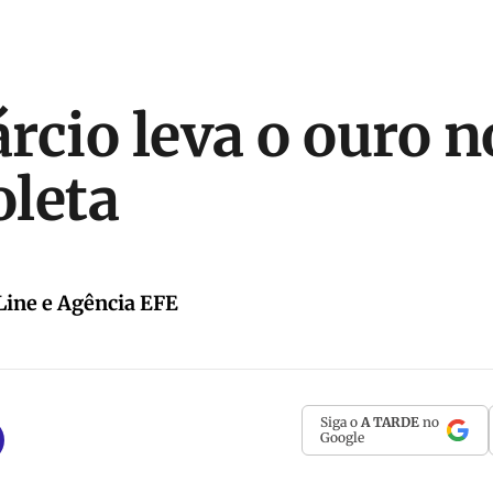
rcio leva o ouro n
leta
Line e Agência EFE
Siga o
A TARDE
no
Google