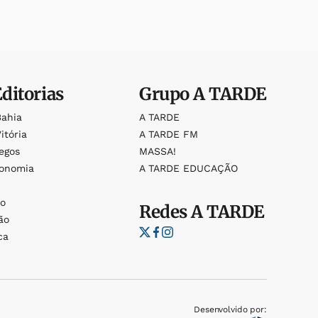
Editorias
Grupo
A TARDE
Bahia
A TARDE
itória
A TARDE FM
egos
MASSA!
ronomia
A TARDE EDUCAÇÃO
o
o
Redes
A TARDE
ão
ca
Desenvolvido por: