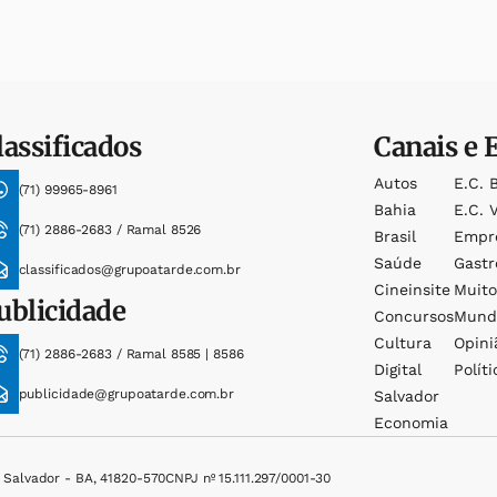
lassificados
Canais e 
Autos
E.c. 
(71) 99965-8961
Bahia
E.c. V
(71) 2886-2683 / Ramal 8526
Brasil
Empr
Saúde
Gast
classificados@grupoatarde.com.br
Cineinsite
Muit
ublicidade
Concursos
Mund
Cultura
Opini
(71) 2886-2683 / Ramal 8585 | 8586
Digital
Políti
publicidade@grupoatarde.com.br
Salvador
Economia
, Salvador - BA, 41820-570
CNPJ nº 15.111.297/0001-30