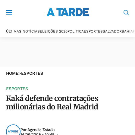
ÚLTIMAS NOTÍCIAS
ELEIÇÕES 2026
POLÍTICA
ESPORTES
SALVADOR
BAHIA
P
HOME
>
ESPORTES
ESPORTES
Kaká defende contratações
milionárias do Real Madrid
Por
Agencia Estado
14/06/2009 - 10:48 h