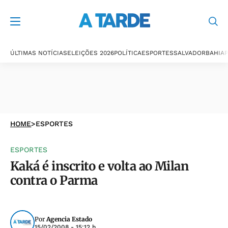
ÚLTIMAS NOTÍCIAS
ELEIÇÕES 2026
POLÍTICA
ESPORTES
SALVADOR
BAHIA
P
HOME
>
ESPORTES
ESPORTES
Kaká é inscrito e volta ao Milan
contra o Parma
Por
Agencia Estado
15/02/2008 - 15:12 h