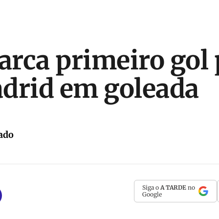
rca primeiro gol 
drid em goleada
ado
Siga o
A TARDE
no
Google