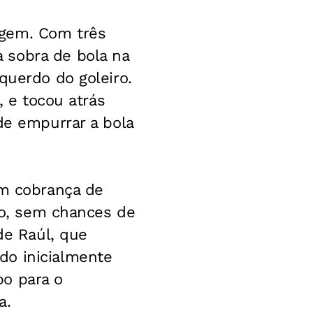
agem. Com três
 sobra de bola na
querdo do goleiro.
, e tocou atrás
de empurrar a bola
Em cobrança de
ito, sem chances de
de Raúl, que
do inicialmente
po para o
a.