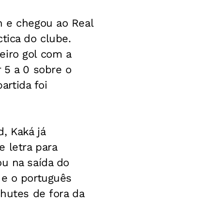
n e chegou ao Real
tica do clube.
eiro gol com a
 5 a 0 sobre o
rtida foi
, Kaká já
 letra para
ou na saída do
 e o português
chutes de fora da