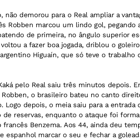
 não demorou para o Real ampliar a vant
ês Robben marcou um lindo gol, pegando a
batendo de primeira, no ângulo superior es
oltou a fazer boa jogada, driblou o goleiro
argentino Higuaín, que só teve o trabalho 
Kaká pelo Real saiu três minutos depois. 
r Robben, o brasileiro bateu no canto dire
o. Logo depois, o meia saiu para a entrada 
de reservas, enquanto o ataque foi forma
o francês Benzema. Aos 44, ainda deu tem
e espanhol marcar o seu e fechar a golead