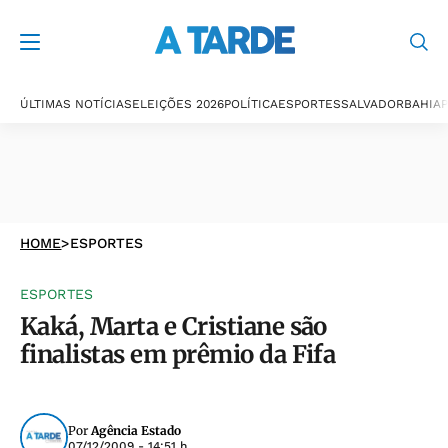
ÚLTIMAS NOTÍCIAS
ELEIÇÕES 2026
POLÍTICA
ESPORTES
SALVADOR
BAHIA
P
HOME
>
ESPORTES
ESPORTES
Kaká, Marta e Cristiane são
finalistas em prêmio da Fifa
Por
Agência Estado
07/12/2009 - 14:51 h