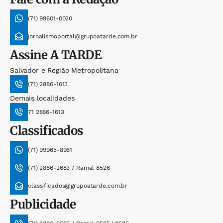
(71) 99601-0020
jornalismoportal@grupoatarde.com.br
Assine
A TARDE
Salvador e Região Metropolitana
(71) 2886-1613
Demais localidades
71 2886-1613
Classificados
(71) 99965-8961
(71) 2886-2683 / Ramal 8526
classificados@grupoatarde.com.br
Publicidade