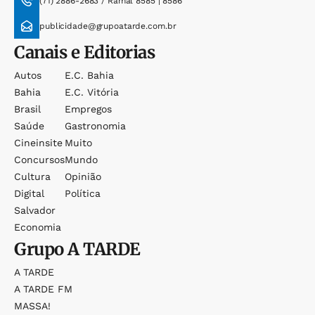
(71) 2886-2683 / Ramal 8585 | 8586
publicidade@grupoatarde.com.br
Canais e Editorias
Autos
E.c. Bahia
Bahia
E.c. Vitória
Brasil
Empregos
Saúde
Gastronomia
Cineinsite
Muito
Concursos
Mundo
Cultura
Opinião
Digital
Política
Salvador
Economia
Grupo
A TARDE
A TARDE
A TARDE FM
MASSA!