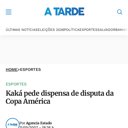
ÚLTIMAS NOTÍCIAS
ELEIÇÕES 2026
POLÍTICA
ESPORTES
SALVADOR
BAHIA
P
HOME
>
ESPORTES
ESPORTES
Kaká pede dispensa de disputa da
Copa América
Por
Agencia Estado
11/05/2007 - 19:26 h