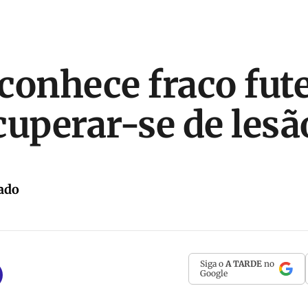
conhece fraco fut
cuperar-se de lesã
ado
Siga o
A TARDE
no
Google