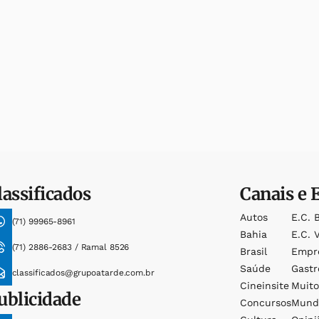
lassificados
Canais e 
Autos
E.c. 
(71) 99965-8961
Bahia
E.c. V
(71) 2886-2683 / Ramal 8526
Brasil
Empr
Saúde
Gast
classificados@grupoatarde.com.br
Cineinsite
Muit
ublicidade
Concursos
Mund