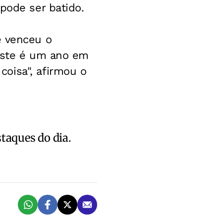
pode ser batido.
e venceu o
 Este é um ano em
oisa", afirmou o
staques do dia.