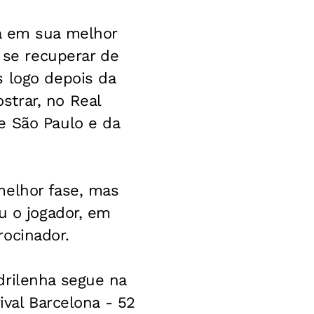
tá em sua melhor
s se recuperar de
s logo depois da
trar, no Real
e São Paulo e da
melhor fase, mas
u o jogador, em
ocinador.
drilenha segue na
ival Barcelona - 52