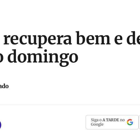
 recupera bem e d
o domingo
ado
Siga o
A TARDE
no
Google