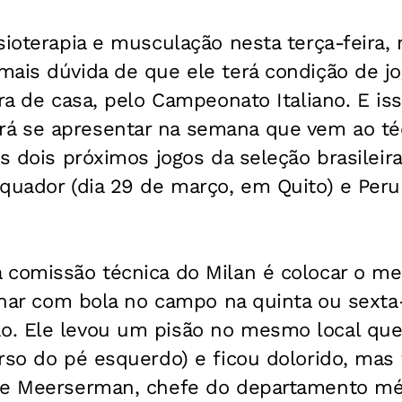
sioterapia e musculação nesta terça-feira
mais dúvida de que ele terá condição de j
ra de casa, pelo Campeonato Italiano. E iss
á se apresentar na semana que vem ao té
os dois próximos jogos da seleção brasileira
quador (dia 29 de março, em Quito) e Peru (
 comissão técnica do Milan é colocar o me
einar com bola no campo na quinta ou sexta-
o. Ele levou um pisão no mesmo local qu
rso do pé esquerdo) e ficou dolorido, mas f
re Meerserman, chefe do departamento mé