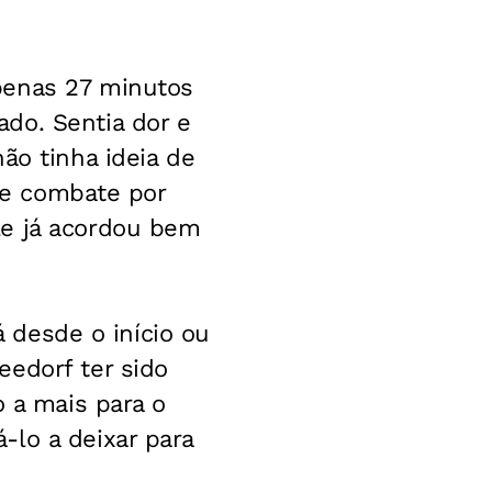
penas 27 minutos
do. Sentia dor e
ão tinha ideia de
 de combate por
le já acordou bem
á desde o início ou
eedorf ter sido
o a mais para o
-lo a deixar para