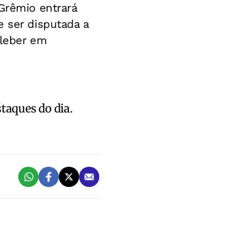
 Grêmio entrará
e ser disputada a
Kleber em
staques do dia.