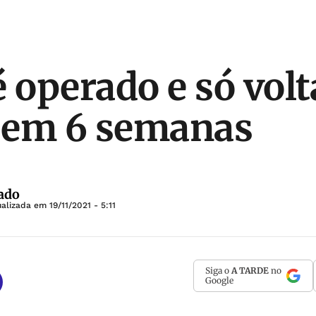
 operado e só volt
 em 6 semanas
ado
ualizada em
19/11/2021 - 5:11
Siga o
A TARDE
no
Google