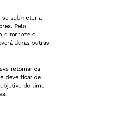
u se submeter a
ores. Pelo
m o tornozelo
deverá duras outras
deve retomar os
e deve ficar de
objetivo do time
es.