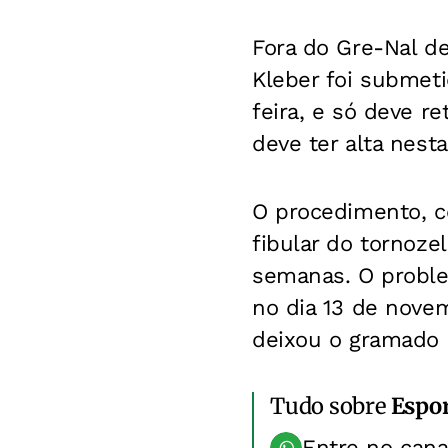
Fora do Gre-Nal de
Kleber foi submeti
feira, e só deve r
deve ter alta nest
O procedimento, c
fibular do tornoze
semanas. O problem
no dia 13 de nove
deixou o gramado 
Tudo sobre
Espo
Entre no can