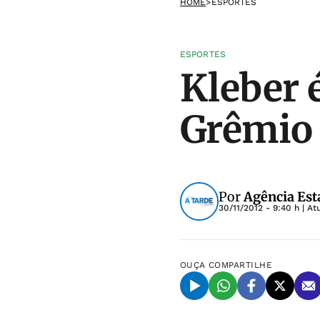
HOME
>
ESPORTES
ESPORTES
Kleber é
Grêmio
Por
Agência Est
30/11/2012 - 9:40 h
| At
OUÇA
COMPARTILHE