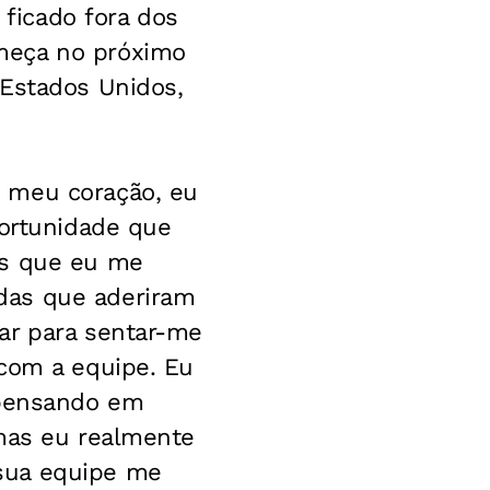
 ficado fora dos
meça no próximo
 Estados Unidos,
o meu coração, eu
portunidade que
as que eu me
das que aderiram
ar para sentar-me
 com a equipe. Eu
 pensando em
 mas eu realmente
sua equipe me