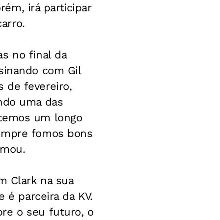
rém, irá participar
arro.
s no final da
ssinando com Gil
 de fevereiro,
endo uma das
 temos um longo
sempre fomos bons
rmou.
m Clark na sua
e é parceira da KV.
re o seu futuro, o