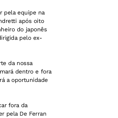
r pela equipe na
dretti após oito
nheiro do japonês
rigida pelo ex-
rte da nossa
omará dentro e fora
rá a oportunidade
ar fora da
r pela De Ferran