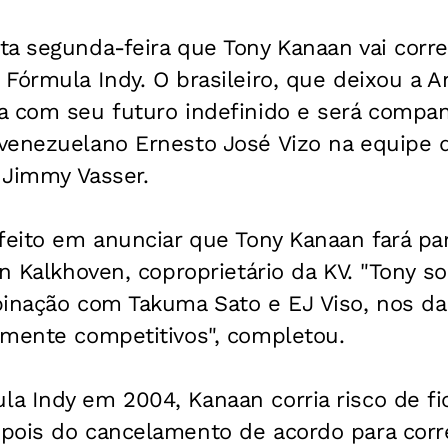
a segunda-feira que Tony Kanaan vai corre
Fórmula Indy. O brasileiro, que deixou a An
a com seu futuro indefinido e será compa
enezuelano Ernesto José Vizo na equipe di
a Jimmy Vasser.
feito em anunciar que Tony Kanaan fará pa
in Kalkhoven, coproprietário da KV. "Tony s
binação com Takuma Sato e EJ Viso, nos da
emente competitivos", completou.
 Indy em 2004, Kanaan corria risco de fic
pois do cancelamento de acordo para corre