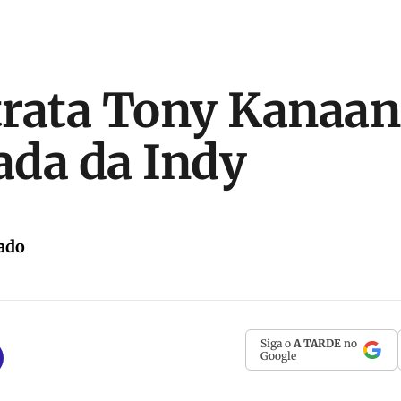
rata Tony Kanaan
da da Indy
ado
Siga o
A TARDE
no
Google