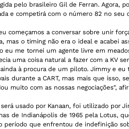
gida pelo brasileiro Gil de Ferran. Agora, po
ada e competirá com o número 82 no seu c
eu começamos a conversar sobre unir força
, mas o timing não era o ideal e acabei a
do eu me tornei um agente livre em meados
ecia uma coisa natural a fazer com a KV s
ainda à procura de um piloto. Jimmy e eu
vais durante a CART, mas mais que isso, 
dou muito com as nossas negociações", afi
erá usado por Kanaan, foi utilizado por Ji
lhas de Indianápolis de 1965 pela Lotus, qu
 período que enfrentou de indefinição sob