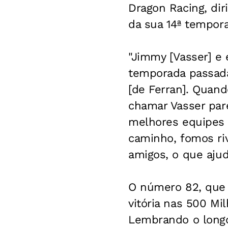
Dragon Racing, diri
da sua 14ª tempor
"Jimmy [Vasser] e 
temporada passada
[de Ferran]. Quan
chamar Vasser par
melhores equipes 
caminho, fomos ri
amigos, o que aju
O número 82, que s
vitória nas 500 Mi
Lembrando o longo