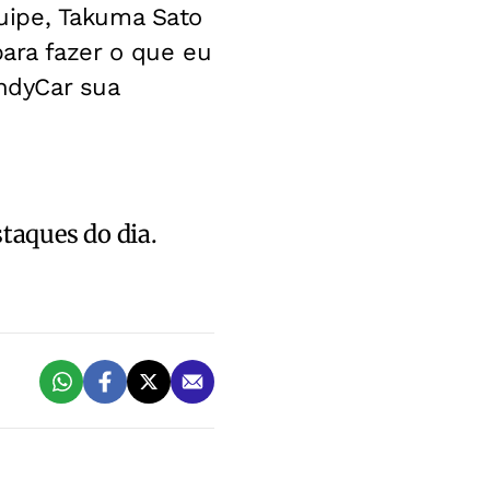
uipe, Takuma Sato
para fazer o que eu
IndyCar sua
staques do dia.