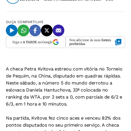
OUÇA
COMPARTILHE
Nos adicione às suas
fontes
Siga o
A TARDE
no Google
preferidas
A checa Petra Kvitova estreou com vitória no Torneio
de Pequim, na China, disputado em quadras rápidas.
Neste sábado, a número 5 do mundo derrotou a
eslovaca Daniela Hantuchova, 33ª colocada no
ranking da WTA, por 2 sets a 0, com parciais de 6/2 e
6/3, em 1 hora e 10 minutos.
Na partida, Kvitova fez cinco aces e venceu 82% dos
pontos disputados no seu primeiro serviço. A checa