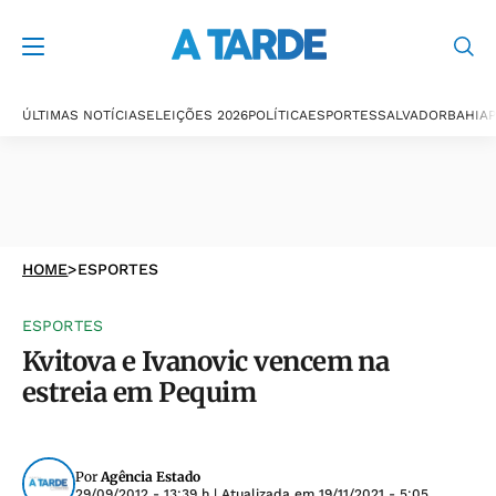
ÚLTIMAS NOTÍCIAS
ELEIÇÕES 2026
POLÍTICA
ESPORTES
SALVADOR
BAHIA
P
HOME
>
ESPORTES
ESPORTES
Kvitova e Ivanovic vencem na
estreia em Pequim
Por
Agência Estado
29/09/2012 - 13:39 h
| Atualizada em
19/11/2021 - 5:05