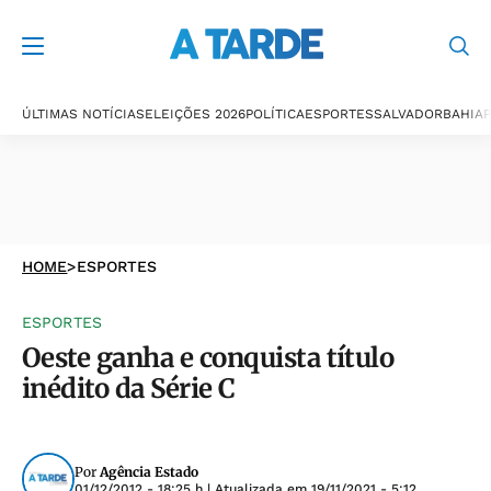
ÚLTIMAS NOTÍCIAS
ELEIÇÕES 2026
POLÍTICA
ESPORTES
SALVADOR
BAHIA
P
HOME
>
ESPORTES
ESPORTES
Oeste ganha e conquista título
inédito da Série C
Por
Agência Estado
01/12/2012 - 18:25 h
| Atualizada em
19/11/2021 - 5:12