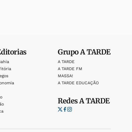
Editorias
Grupo
A TARDE
Bahia
A TARDE
itória
A TARDE FM
egos
MASSA!
ronomia
A TARDE EDUCAÇÃO
o
o
Redes
A TARDE
ão
ca