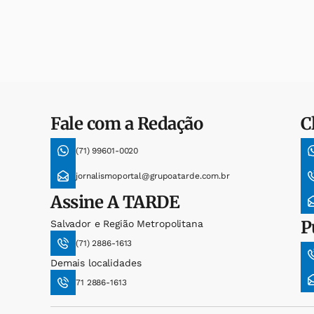
Fale com a Redação
C
(71) 99601-0020
jornalismoportal@grupoatarde.com.br
Assine
A TARDE
P
Salvador e Região Metropolitana
(71) 2886-1613
Demais localidades
71 2886-1613