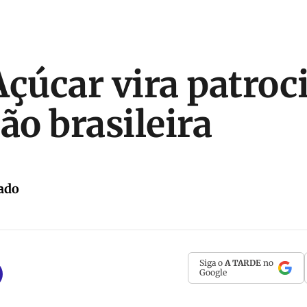
Açúcar vira patroc
ão brasileira
ado
Siga o
A TARDE
no
Google