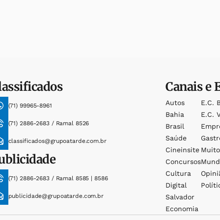
lassificados
Canais e 
Autos
E.c. 
(71) 99965-8961
Bahia
E.c. V
(71) 2886-2683 / Ramal 8526
Brasil
Empr
Saúde
Gast
classificados@grupoatarde.com.br
Cineinsite
Muit
ublicidade
Concursos
Mund
Cultura
Opini
(71) 2886-2683 / Ramal 8585 | 8586
Digital
Políti
publicidade@grupoatarde.com.br
Salvador
Economia