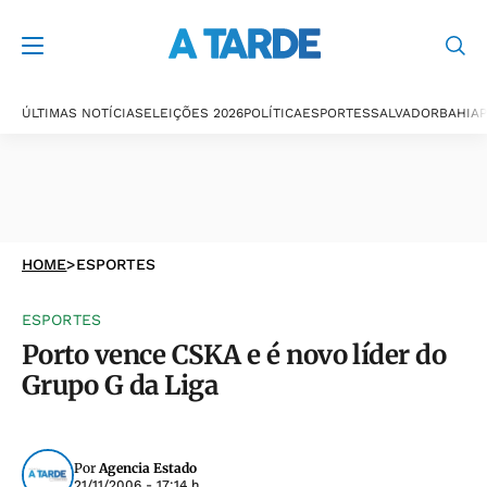
ÚLTIMAS NOTÍCIAS
ELEIÇÕES 2026
POLÍTICA
ESPORTES
SALVADOR
BAHIA
P
HOME
>
ESPORTES
ESPORTES
Porto vence CSKA e é novo líder do
Grupo G da Liga
Por
Agencia Estado
21/11/2006 - 17:14 h