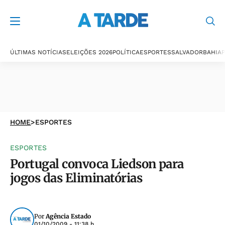
ÚLTIMAS NOTÍCIAS
ELEIÇÕES 2026
POLÍTICA
ESPORTES
SALVADOR
BAHIA
P
HOME
>
ESPORTES
ESPORTES
Portugal convoca Liedson para
jogos das Eliminatórias
Por
Agência Estado
01/10/2009 - 11:38 h