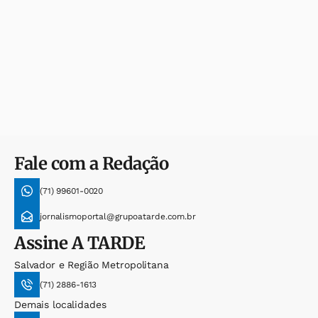
Fale com a Redação
(71) 99601-0020
jornalismoportal@grupoatarde.com.br
Assine
A TARDE
Salvador e Região Metropolitana
(71) 2886-1613
Demais localidades