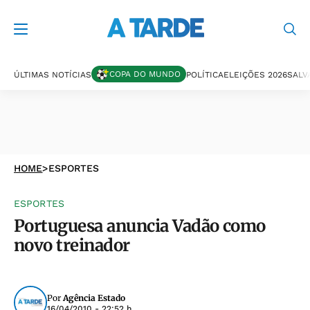
COPA DO MUNDO
ÚLTIMAS NOTÍCIAS
POLÍTICA
ELEIÇÕES 2026
SALV
HOME
>
ESPORTES
ESPORTES
Portuguesa anuncia Vadão como
novo treinador
Por
Agência Estado
16/04/2010 - 22:52 h