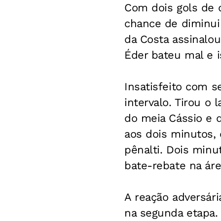
Com dois gols de d
chance de diminuir
da Costa assinalou
Éder bateu mal e i
Insatisfeito com s
intervalo. Tirou o 
do meia Cássio e 
aos dois minutos,
pênalti. Dois minu
bate-rebate na áre
A reação adversár
na segunda etapa.