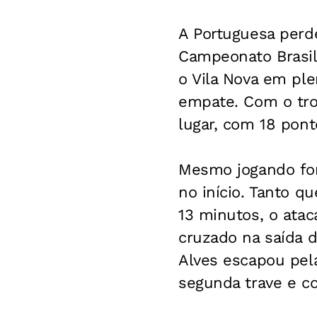
A Portuguesa perd
Campeonato Brasil
o Vila Nova em ple
empate. Com o tro
lugar, com 18 ponto
Mesmo jogando for
no início. Tanto q
13 minutos, o ata
cruzado na saída d
Alves escapou pela
segunda trave e c