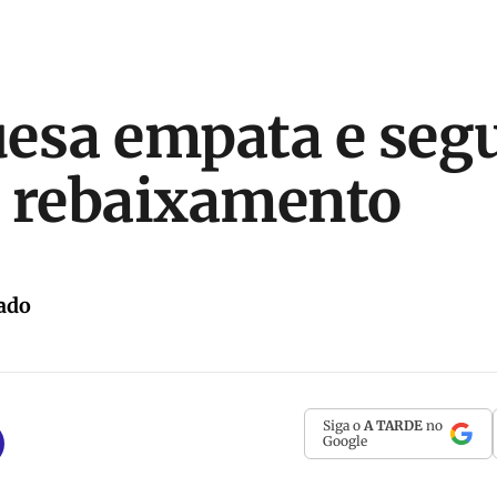
esa empata e seg
 rebaixamento
ado
Siga o
A TARDE
no
Google