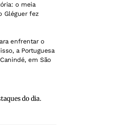
ória: o meia
o Gléguer fez
ara enfrentar o
isso, a Portuguesa
o Canindé, em São
staques do dia.