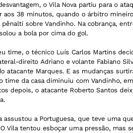
esvantagem, o Vila Nova partiu para o ataq
 aos 38 minutos, quando o árbitro mineiro
 pênalti sobre Vandinho. Na cobrança, entr
solou a bola por cima do gol.
eu time, o técnico Luís Carlos Martins dec
lateral-direito Adriano e volante Fabiano Si
do atacante Marques. E as mudanças surtir
 o time da casa diminuiu com Vandinho, e
tos depois, o atacante Roberto Santos deix
a.
ia assustou a Portuguesa, que teve uma q
 O Vila tentou esboçar uma pressão, mas s