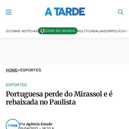
COPA DO MUNDO
ÚLTIMAS NOTÍCIAS
POLÍTICA
SALVADOR
POLÍCIA
BA
HOME
>
ESPORTES
ESPORTES
Portuguesa perde do Mirassol e é
rebaixada no Paulista
Por
Agência Estado
15/04/2012 - 18:33 h