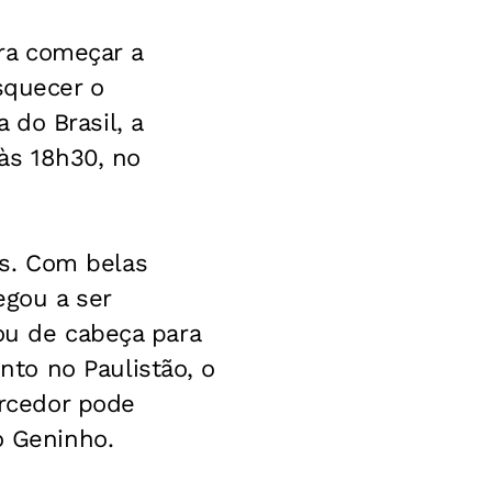
ra começar a
squecer o
do Brasil, a
 às 18h30, no
s. Com belas
egou a ser
ou de cabeça para
to no Paulistão, o
orcedor pode
o Geninho.