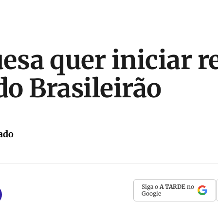
esa quer iniciar r
do Brasileirão
ado
Siga o
A TARDE
no
Google