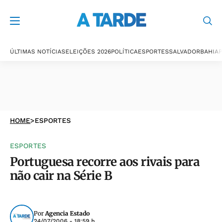
ÚLTIMAS NOTÍCIAS
ELEIÇÕES 2026
POLÍTICA
ESPORTES
SALVADOR
BAHIA
P
HOME
>
ESPORTES
ESPORTES
Portuguesa recorre aos rivais para
não cair na Série B
Por
Agencia Estado
24/07/2006 - 18:59 h