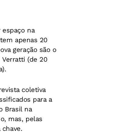
r espaço na
e tem apenas 20
nova geração são o
Verratti (de 20
).
vista coletiva
ssificados para a
o Brasil na
do, mas, pelas
a chave.