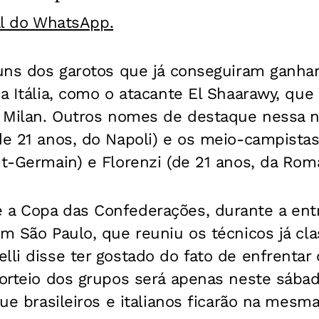
al do WhatsApp.
guns dos garotos que já conseguiram ganha
da Itália, como o atacante El Shaarawy, qu
do Milan. Outros nomes de destaque nessa 
de 21 anos, do Napoli) e os meio-campistas 
nt-Germain) e Florenzi (de 21 anos, da Roma
a Copa das Confederações, durante a entre
em São Paulo, que reuniu os técnicos já cla
lli disse ter gostado do fato de enfrentar 
sorteio dos grupos será apenas neste sába
que brasileiros e italianos ficarão na mesm