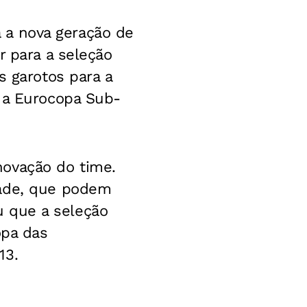
ra a nova geração de
r para a seleção
s garotos para a
e a Eurocopa Sub-
novação do time.
dade, que podem
ou que a seleção
opa das
13.