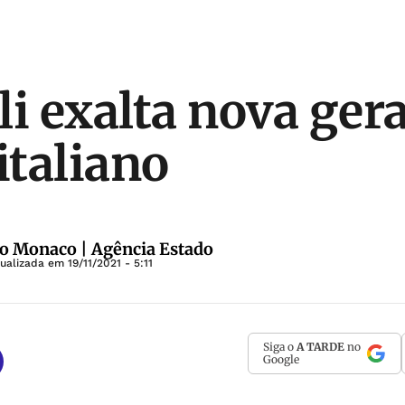
li exalta nova ger
italiano
o Monaco | Agência Estado
tualizada em
19/11/2021 - 5:11
Siga o
A TARDE
no
Google