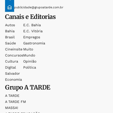
publicidade@grupoatarde.com.br
Canais e Editorias
Autos
E.c. Bahia
Bahia
E.c. Vitória
Brasil
Empregos
Saúde
Gastronomia
Cineinsite
Muito
Concursos
Mundo
Cultura
Opinião
Digital
Política
Salvador
Economia
Grupo
A TARDE
A TARDE
A TARDE FM
MASSA!