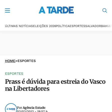
ÚLTIMAS NOTÍCIAS
ELEIÇÕES 2026
POLÍTICA
ESPORTES
SALVADOR
BAHIA
P
HOME
>
ESPORTES
ESPORTES
Prass é dúvida para estreia do Vasco
na Libertadores
Por
Agência Estado
02/02/2012 - 19:57 h