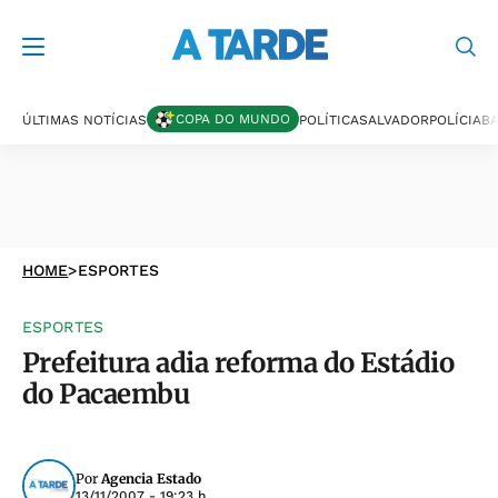
COPA DO MUNDO
ÚLTIMAS NOTÍCIAS
POLÍTICA
SALVADOR
POLÍCIA
BA
HOME
>
ESPORTES
ESPORTES
Prefeitura adia reforma do Estádio
do Pacaembu
Por
Agencia Estado
13/11/2007 - 19:23 h