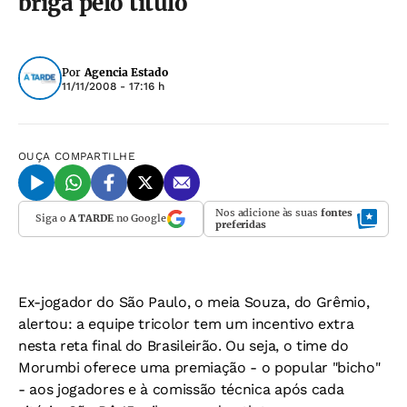
briga pelo título
Por
Agencia Estado
11/11/2008 - 17:16 h
OUÇA
COMPARTILHE
Nos adicione às suas
fontes
Siga o
A TARDE
no Google
preferidas
Ex-jogador do São Paulo, o meia Souza, do Grêmio,
alertou: a equipe tricolor tem um incentivo extra
nesta reta final do Brasileirão. Ou seja, o time do
Morumbi oferece uma premiação - o popular "bicho"
- aos jogadores e à comissão técnica após cada