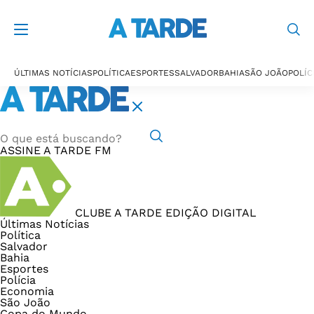
ÚLTIMAS NOTÍCIAS
POLÍTICA
ESPORTES
SALVADOR
BAHIA
SÃO JOÃO
POLÍC
ASSINE
A TARDE FM
CLUBE A TARDE
EDIÇÃO DIGITAL
Últimas Notícias
Política
Salvador
Bahia
Esportes
Polícia
Economia
São João
Copa do Mundo