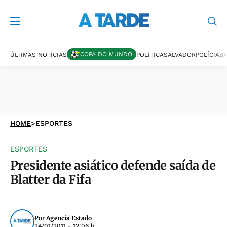
COPA DO MUNDO
ÚLTIMAS NOTÍCIAS
POLÍTICA
SALVADOR
POLÍCIA
BA
HOME
>
ESPORTES
ESPORTES
Presidente asiático defende saída de
Blatter da Fifa
Por
Agencia Estado
24/01/2011 - 12:06 h