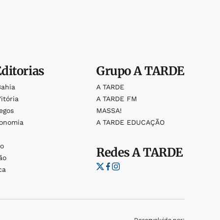
Editorias
Grupo
A TARDE
Bahia
A TARDE
itória
A TARDE FM
egos
MASSA!
ronomia
A TARDE EDUCAÇÃO
o
o
Redes
A TARDE
ão
ca
Desenvolvido por: