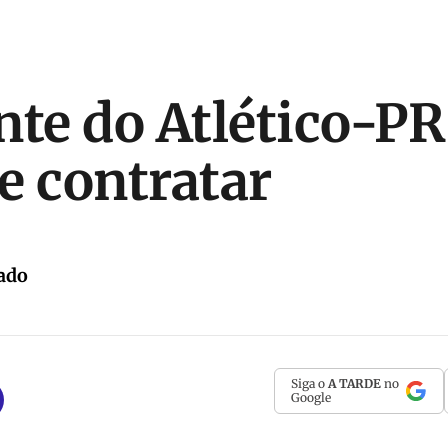
nte do Atlético-PR
e contratar
ado
Siga o
A TARDE
no
Google