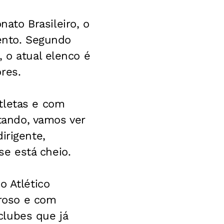
ato Brasileiro, o
mento. Segundo
 o atual elenco é
res.
tletas e com
ando, vamos ver
irigente,
e está cheio.
o Atlético
roso e com
clubes que já