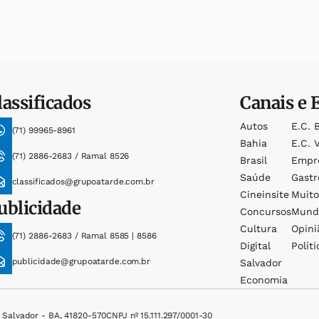
lassificados
Canais e 
Autos
E.c. 
(71) 99965-8961
Bahia
E.c. V
(71) 2886-2683 / Ramal 8526
Brasil
Empr
Saúde
Gast
classificados@grupoatarde.com.br
Cineinsite
Muit
ublicidade
Concursos
Mund
Cultura
Opini
(71) 2886-2683 / Ramal 8585 | 8586
Digital
Políti
publicidade@grupoatarde.com.br
Salvador
Economia
, Salvador - BA, 41820-570
CNPJ nº 15.111.297/0001-30