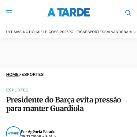
ÚLTIMAS NOTÍCIAS
ELEIÇÕES 2026
POLÍTICA
ESPORTES
SALVADOR
BAHIA
P
HOME
>
ESPORTES
ESPORTES
Presidente do Barça evita pressão
para manter Guardiola
Por
Agência Estado
25/12/2009 - 9:51 h