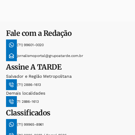
Fale com a Redação
(71) 99601-0020
jornalismoportal@grupoatarde.com.br
Assine
A TARDE
Salvador e Região Metropolitana
(71) 2886-1613
Demais localidades
71 2886-1613
Classificados
(71) 99965-8961