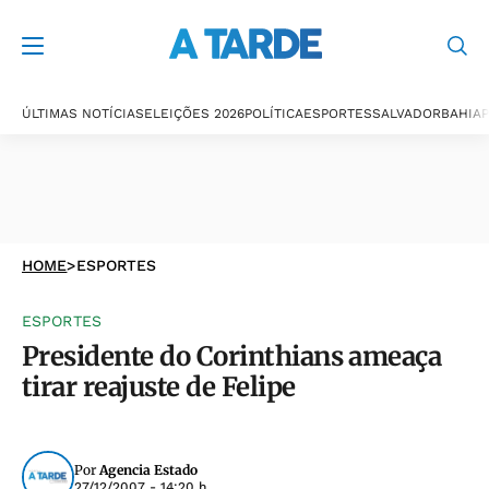
ÚLTIMAS NOTÍCIAS
ELEIÇÕES 2026
POLÍTICA
ESPORTES
SALVADOR
BAHIA
P
HOME
>
ESPORTES
ESPORTES
Presidente do Corinthians ameaça
tirar reajuste de Felipe
Por
Agencia Estado
27/12/2007 - 14:20 h