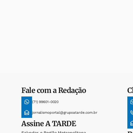
Fale com a Redação
C
(71) 99601-0020
jornalismoportal@grupoatarde.com.br
Assine
A TARDE
Salvador e Região Metropolitana