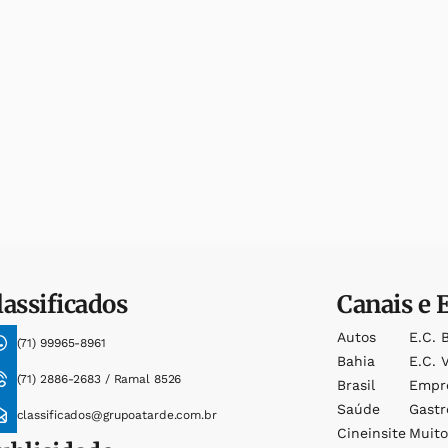
lassificados
Canais e 
Autos
E.c. 
(71) 99965-8961
Bahia
E.c. V
(71) 2886-2683 / Ramal 8526
Brasil
Empr
Saúde
Gast
classificados@grupoatarde.com.br
Cineinsite
Muit