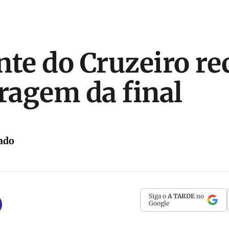
nte do Cruzeiro r
tragem da final
ado
Siga o
A TARDE
no
Google