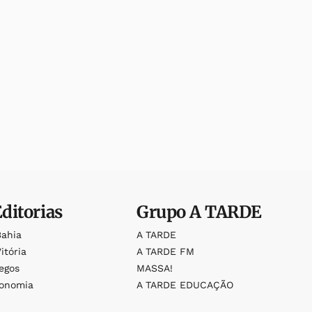
Editorias
Grupo
A TARDE
Bahia
A TARDE
itória
A TARDE FM
egos
MASSA!
ronomia
A TARDE EDUCAÇÃO
o