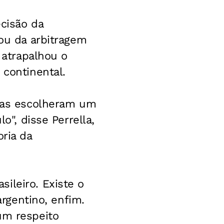
ecisão da
mou da arbitragem
 atrapalhou o
 continental.
 mas escolheram um
o", disse Perrella,
oria da
ileiro. Existe o
argentino, enfim.
um respeito