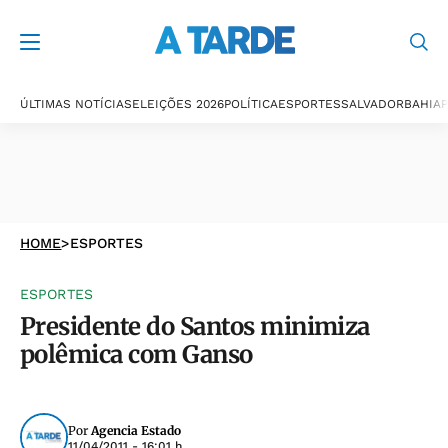
ÚLTIMAS NOTÍCIAS
ELEIÇÕES 2026
POLÍTICA
ESPORTES
SALVADOR
BAHIA
P
HOME
>
ESPORTES
ESPORTES
Presidente do Santos minimiza
polêmica com Ganso
Por
Agencia Estado
11/04/2011 - 16:01 h