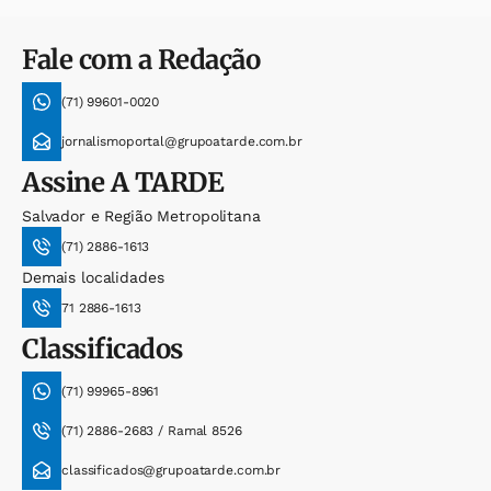
Fale com a Redação
(71) 99601-0020
jornalismoportal@grupoatarde.com.br
Assine
A TARDE
Salvador e Região Metropolitana
(71) 2886-1613
Demais localidades
71 2886-1613
Classificados
(71) 99965-8961
(71) 2886-2683 / Ramal 8526
classificados@grupoatarde.com.br