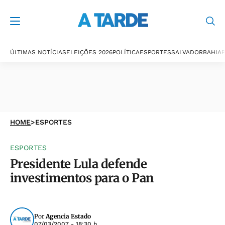
ÚLTIMAS NOTÍCIAS
ELEIÇÕES 2026
POLÍTICA
ESPORTES
SALVADOR
BAHIA
P
HOME
>
ESPORTES
ESPORTES
Presidente Lula defende
investimentos para o Pan
Por
Agencia Estado
07/03/2007 - 18:30 h