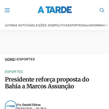
ÚLTIMAS NOTÍCIAS
ELEIÇÕES 2026
POLÍTICA
ESPORTES
SALVADOR
BAHIA
P
HOME
>
ESPORTES
ESPORTES
Presidente reforça proposta do
Bahia a Marcos Assunção
Por
Daniel Dórea
26/05/2011 - 20:26 h