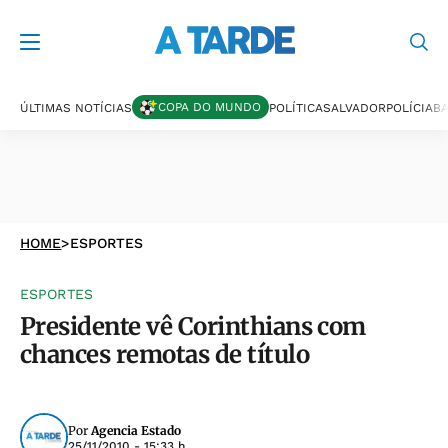
COPA DO MUNDO
ÚLTIMAS NOTÍCIAS
POLÍTICA
SALVADOR
POLÍCIA
BA
HOME
>
ESPORTES
ESPORTES
Presidente vê Corinthians com
chances remotas de título
Por
Agencia Estado
25/11/2010 - 15:33 h