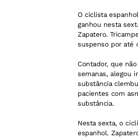
O ciclista espanh
ganhou nesta sexta
Zapatero. Tricampeã
suspenso por até d
Contador, que não 
semanas, alegou int
substância clembut
pacientes com asm
substância.
Nesta sexta, o cic
espanhol. Zapatero