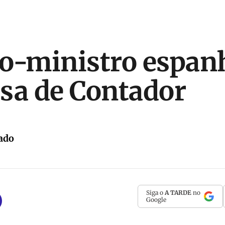
o-ministro espanh
sa de Contador
ado
Siga o
A TARDE
no
Google