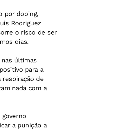
o por doping,
Luis Rodriguez
corre o risco de ser
imos dias.
 nas últimas
positivo para a
a respiração de
ntaminada com a
o governo
icar a punição a