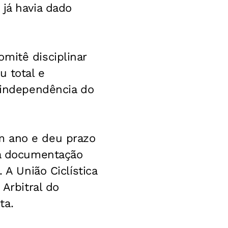
 já havia dado
mitê disciplinar
u total e
a independência do
m ano e deu prazo
va documentação
 A União Ciclística
 Arbitral do
ta.