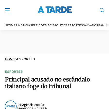
ÚLTIMAS NOTÍCIAS
ELEIÇÕES 2026
POLÍTICA
ESPORTES
SALVADOR
BAHIA
P
HOME
>
ESPORTES
ESPORTES
Principal acusado no escândalo
italiano foge do tribunal
Por
Agência Estado
28/06/2006 - 21:54 h