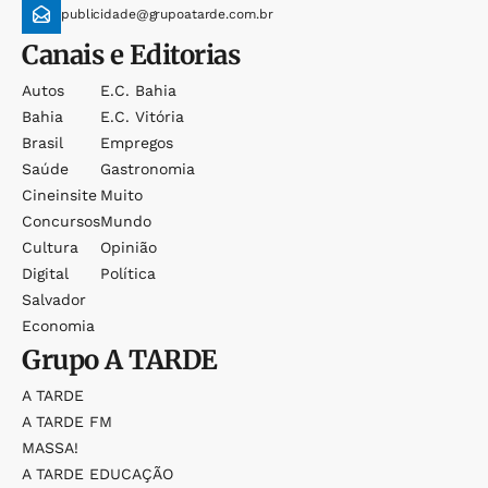
publicidade@grupoatarde.com.br
Canais e Editorias
Autos
E.c. Bahia
Bahia
E.c. Vitória
Brasil
Empregos
Saúde
Gastronomia
Cineinsite
Muito
Concursos
Mundo
Cultura
Opinião
Digital
Política
Salvador
Economia
Grupo
A TARDE
A TARDE
A TARDE FM
MASSA!
A TARDE EDUCAÇÃO