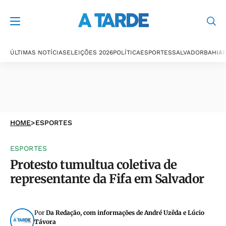
ÚLTIMAS NOTÍCIAS
ELEIÇÕES 2026
POLÍTICA
ESPORTES
SALVADOR
BAHIA
P
HOME
>
ESPORTES
ESPORTES
Protesto tumultua coletiva de
representante da Fifa em Salvador
Por
Da Redação, com informações de André Uzêda e Lúcio
Távora