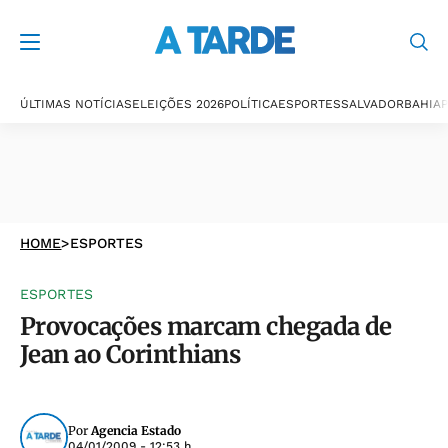
ÚLTIMAS NOTÍCIAS
ELEIÇÕES 2026
POLÍTICA
ESPORTES
SALVADOR
BAHIA
P
HOME
>
ESPORTES
ESPORTES
Provocações marcam chegada de
Jean ao Corinthians
Por
Agencia Estado
04/01/2009 - 12:53 h