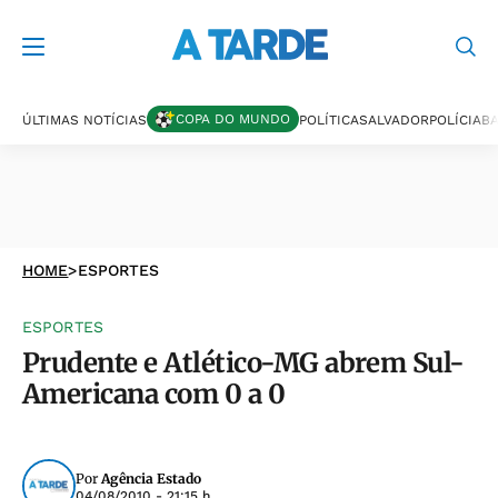
COPA DO MUNDO
ÚLTIMAS NOTÍCIAS
POLÍTICA
SALVADOR
POLÍCIA
BA
HOME
>
ESPORTES
ESPORTES
Prudente e Atlético-MG abrem Sul-
Americana com 0 a 0
Por
Agência Estado
04/08/2010 - 21:15 h