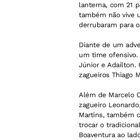
lanterna, com 21 p
também não vive u
derrubaram para o 
Diante de um adver
um time ofensivo.
Júnior e Adaílton.
zagueiros Thiago Ma
Além de Marcelo Ol
zagueiro Leonardo
Martins, também co
trocar o tradicion
Boaventura ao lad