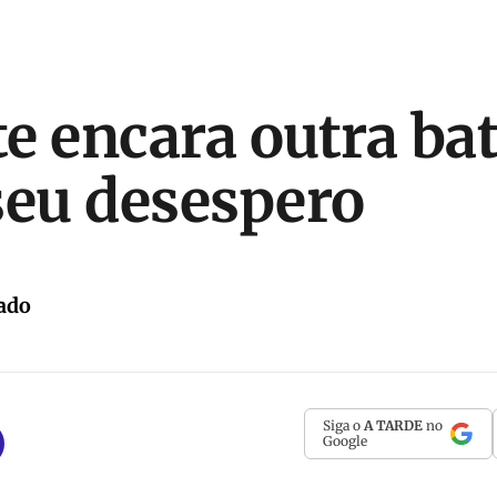
e encara outra ba
seu desespero
ado
Siga o
A TARDE
no
Google