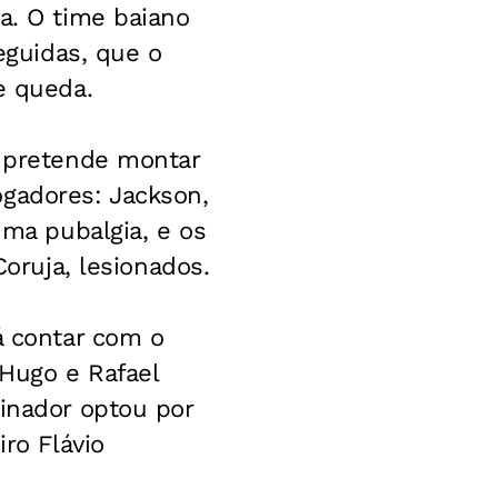
a. O time baiano
guidas, que o
e queda.
s pretende montar
ogadores: Jackson,
uma pubalgia, e os
Coruja, lesionados.
á contar com o
 Hugo e Rafael
einador optou por
iro Flávio