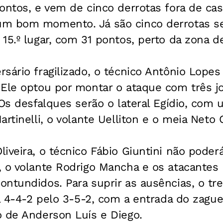
ontos, e vem de cinco derrotas fora de cas
m bom momento. Já são cinco derrotas se
15.º lugar, com 31 pontos, perto da zona d
sário fragilizado, o técnico Antônio Lope
 Ele optou por montar o ataque com três j
 Os desfalques serão o lateral Egídio, com 
rtinelli, o volante Uelliton e o meia Neto 
iveira, o técnico Fábio Giuntini não poder
, o volante Rodrigo Mancha e os atacantes
ntundidos. Para suprir as ausências, o tr
al 4-4-2 pelo 3-5-2, com a entrada do zague
o de Anderson Luís e Diego.