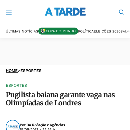
COPA DO MUNDO
ÚLTIMAS NOTÍCIAS
POLÍTICA
ELEIÇÕES 2026
SALV
HOME
>
ESPORTES
ESPORTES
Pugilista baiana garante vaga nas
Olimpíadas de Londres
Por
Da Redação e Agências
15/05/2012 - 22:53 h