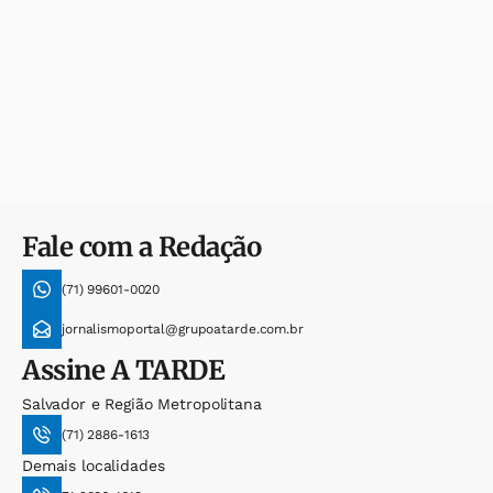
Fale com a Redação
(71) 99601-0020
jornalismoportal@grupoatarde.com.br
Assine
A TARDE
Salvador e Região Metropolitana
(71) 2886-1613
Demais localidades