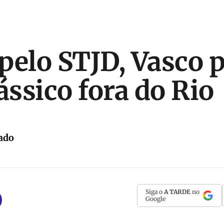
pelo STJD, Vasco 
ássico fora do Rio
ado
Siga o
A TARDE
no
Google