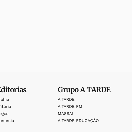
Editorias
Grupo
A TARDE
Bahia
A TARDE
itória
A TARDE FM
egos
MASSA!
ronomia
A TARDE EDUCAÇÃO
o