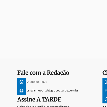
Fale com a Redação
C
(71) 99601-0020
jornalismoportal@grupoatarde.com.br
Assine
A TARDE
Salvador e Região Metropolitana