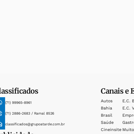
lassificados
Canais e 
Autos
E.c. 
(71) 99965-8961
Bahia
E.c. V
(71) 2886-2683 / Ramal 8526
Brasil
Empr
Saúde
Gast
classificados@grupoatarde.com.br
Cineinsite
Muit