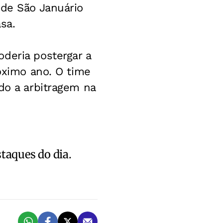
 de São Januário
sa.
deria postergar a
róximo ano. O time
do a arbitragem na
staques do dia.