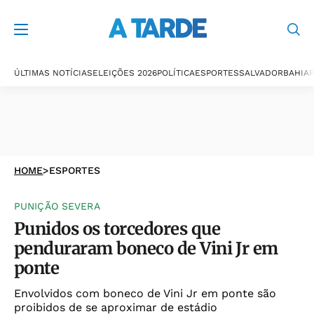
ÚLTIMAS NOTÍCIAS
ELEIÇÕES 2026
POLÍTICA
ESPORTES
SALVADOR
BAHIA
P
HOME
>
ESPORTES
PUNIÇÃO SEVERA
Punidos os torcedores que
penduraram boneco de Vini Jr em
ponte
Envolvidos com boneco de Vini Jr em ponte são
proibidos de se aproximar de estádio