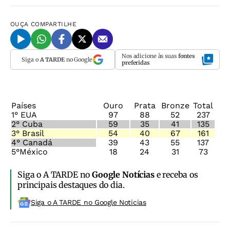
OUÇA
COMPARTILHE
Nos adicione às suas
fontes
Siga o
A TARDE
no Google
preferidas
Países
Ouro
Prata
Bronze
Total
1° EUA
97
88
52
237
2° Cuba
59
35
41
135
3° Brasil
54
40
67
161
4° Canadá
39
43
55
137
5°México
18
24
31
73
Siga o A TARDE no
Google Notícias
e receba os
principais destaques do dia.
Siga o A TARDE no Google Noticias