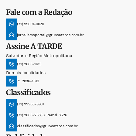
Fale com a Redação
(71) 99601-0020
jornalismoportal@grupoatarde.com.br
Assine
A TARDE
Salvador e Região Metropolitana
(71) 2886-1613
Demais localidades
71 2886-1613
Classificados
(71) 99965-8961
(71) 2886-2683 / Ramal 8526
classificados@grupoatarde.com.br